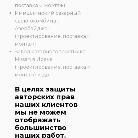
поставка и монтаж)
Имишлинский сахарный
свеклокомбинат,
Азербайджан
(проектирование, поставка и
монтаж)
Завод сахарного тростника
Missan в Ираке
(проектирование, поставка и
монтаж) и др.
В целях защиты
авторских прав
наших клиентов
мы не можем
отображать
большинство
наших работ.