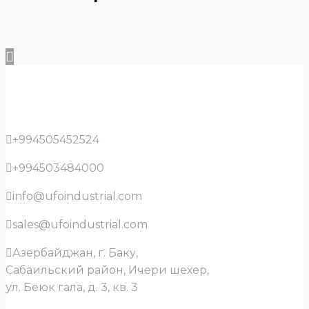
+994505452524
+994503484000
info@ufoindustrial.com
sales@ufoindustrial.com
Азербайджан, г. Баку,
Сабаильский район, Ичери шехер,
ул. Бёюк гала, д. 3, кв. 3