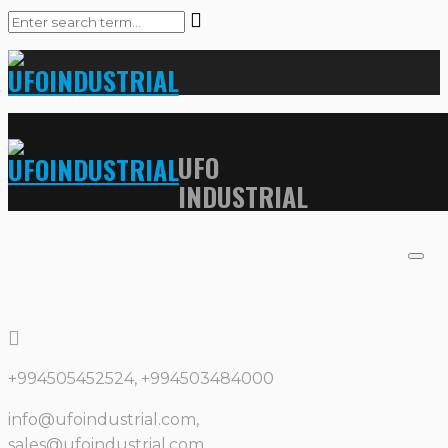
UFO
INDUSTRIAL
+994505452524, +994503484000
info@ufoindustrial.com,
sales@ufoindustrial.com