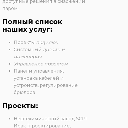
доступные решения в снабжении
паром.
Полный список
наших услуг:
Проекты
под ключ
Системный
дизайн и
инженерия
Управление проектом
Панели управления,
установка кабелей и
устройств, регулирование
брюлора
Проекты:
Нефтехимический завод SCPI
Ирак (проектирование,