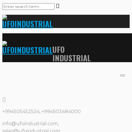
UFO
INDUSTRIAL
+994505452524, +994503484000
info@ufoindustrial.com,
sales@ufoindustrial.com