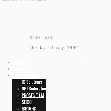
10:00 - 19:00
Monday to Friday - OPEN
Главная
О компании
Наши партнёры
IQ Solutions
NPJ Boilers İnc
PROSES T.İ.M
SEICO
IBB16 ®