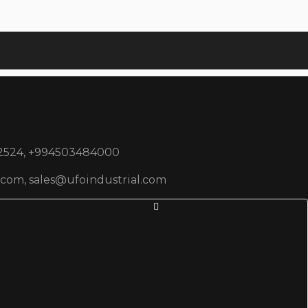
2524, +994503484000
.com, sales@ufoindustrial.com