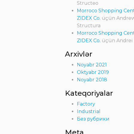
Structeo
Morroco Shopping Cent
ZIDEX Co.
üçün
Andre
Structura
Morroco Shopping Cent
ZIDEX Co.
üçün
Andrei
Arxivlər
Noyabr 2021
Oktyabr 2019
Noyabr 2018
Kateqoriyalar
Factory
Industrial
Без рубрики
Meta