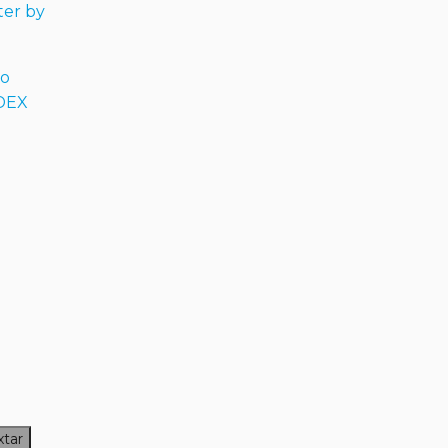
er by
o
IDEX