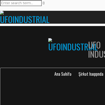
UFO
INDU
Ana Səhifə
Şirkət haqqında