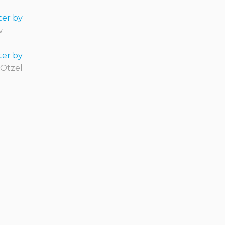
er by
w
er by
 Otzel