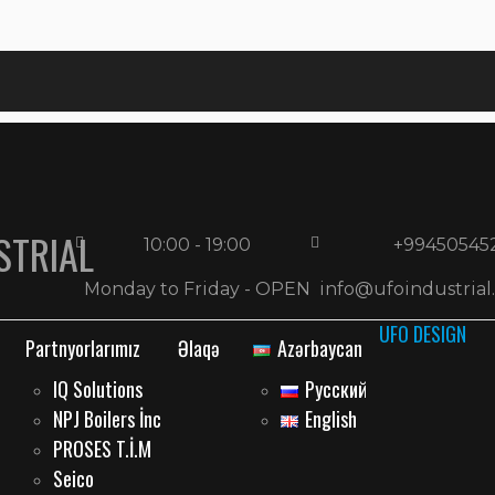
STRIAL
10:00 - 19:00
+99450545
Monday to Friday - OPEN
info@ufoindustrial
UFO DESIGN
Partnyorlarımız
Əlaqə
Azərbaycan
IQ Solutions
Русский
NPJ Boilers İnc
English
PROSES T.İ.M
Seico