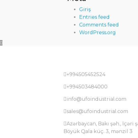
Giriş
Entries feed
Comments feed
WordPress.org
+994505452524
+994503484000
info@ufoindustrial.com
sales@ufoindustrial.com
Azərbaycan, Bakı şəh., İçəri 
Böyük Qala küç. 3, mənzil 3