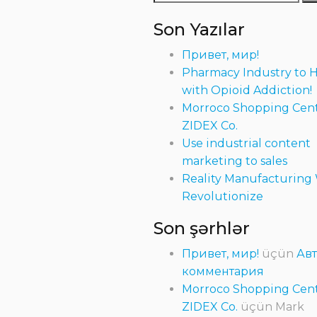
Son Yazılar
Привет, мир!
Pharmacy Industry to 
with Opioid Addiction!
Morroco Shopping Cent
ZIDEX Co.
Use industrial content
marketing to sales
Reality Manufacturing 
Revolutionize
Son şərhlər
Привет, мир!
üçün
Ав
комментария
Morroco Shopping Cent
ZIDEX Co.
üçün
Mark