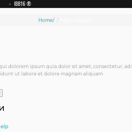
IBB16 ®
Home
Math Addams
i dolorem ipsum quia dolor sit amet, consectetur, adipi
unt ut labore et dolore magnam aliquam
r
и
Help