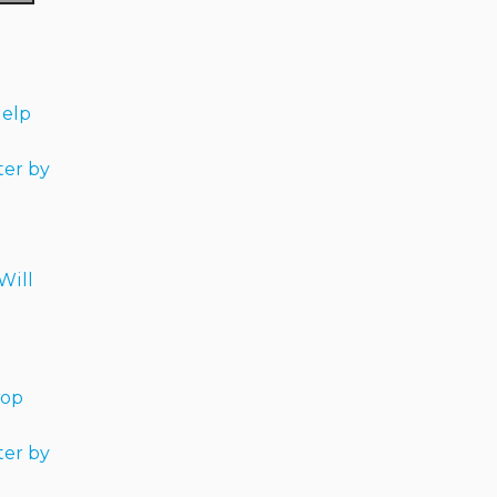
Help
er by
Will
тор
er by