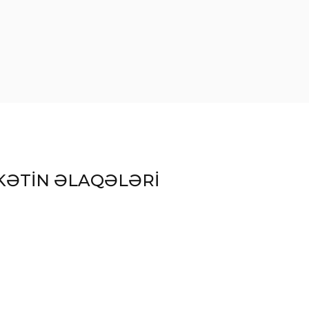
KƏTİN ƏLAQƏLƏRİ