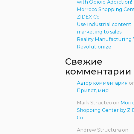
with Opioid Addiction!
Morroco Shopping Cent
ZIDEX Co.
Use industrial content
marketing to sales
Reality Manufacturing 
Revolutionize
Свежие
комментарии
Автор комментария
o
Привет, мир!
Mark Structeo
on
Morr
Shopping Center by Z
Co.
Andrew Structura
on