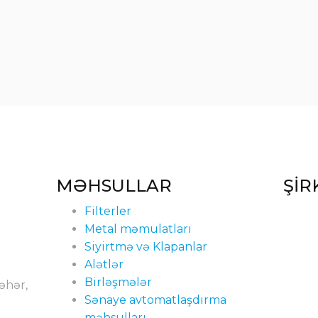
MƏHSULLAR
ŞİR
Filterler
Metal məmulatları
Siyirtmə və Klapanlar
Alətlər
Birləşmələr
şəhər,
Sənaye avtomatlaşdırma
məhsulları