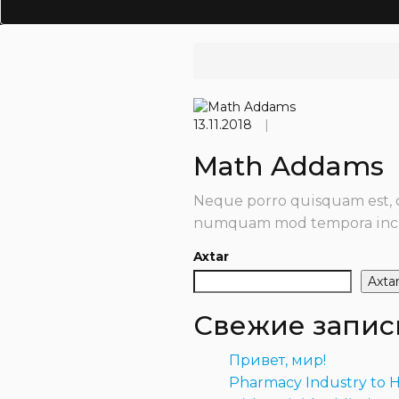
13.11.2018
|
Math Addams
Neque porro quisquam est, qu
numquam mod tempora incid
Axtar
Axta
Свежие запис
Привет, мир!
Pharmacy Industry to 