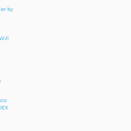
er by
Will
n
oco
IDEX