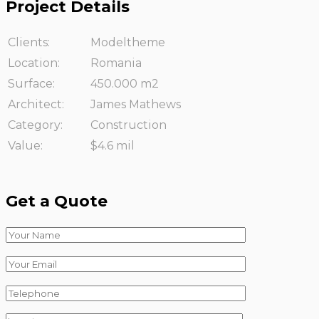
Project Details
Clients:
Modeltheme
Location:
Romania
Surface:
450.000 m2
Architect:
James Mathews
Category:
Construction
Value:
$4.6 mil
Get a Quote