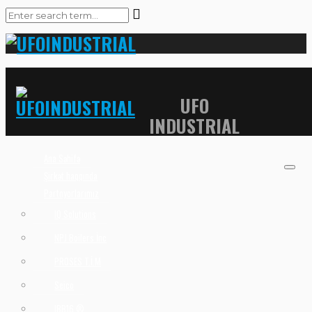
UFO
INDUSTRIAL
Ana Səhifə
Şirkət haqqında
Partnyorlarımız
IQ Solutions
NPJ Boilers İnc
PROSES T.İ.M
Seico
IBB16 ®