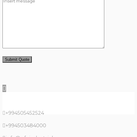
Submit Quote
+994505452524
+994503484000