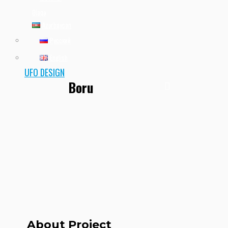
Əlaqə
Azərbaycan
Русский
English
UFO DESIGN
Boru
About Project