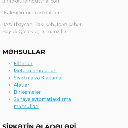
info@ufoindustrial.com
sales@ufoindustrial.com
Azərbaycan, Bakı şəh., İçəri şəhər,
Böyük Qala küç. 3, mənzil 3
MƏHSULLAR
Filterler
Metal məmulatları
Siyirtmə və Klapanlar
Alətlər
Birləşmələr
Sənaye avtomatlaşdırma
məhsulları
ŞİRKƏTİN ƏLAQƏLƏRİ