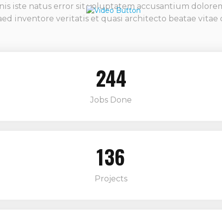
nis iste natus error sit voluptatem accusantium dolo
d inventore veritatis et quasi architecto beatae vitae 
244
Jobs Done
136
Projects