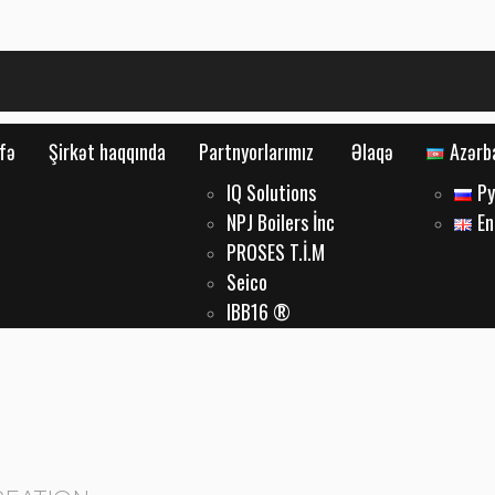
fə
Şirkət haqqında
Partnyorlarımız
Əlaqə
Azərb
IQ Solutions
Р
NPJ Boilers İnc
En
PROSES T.İ.M
Seico
IBB16 ®