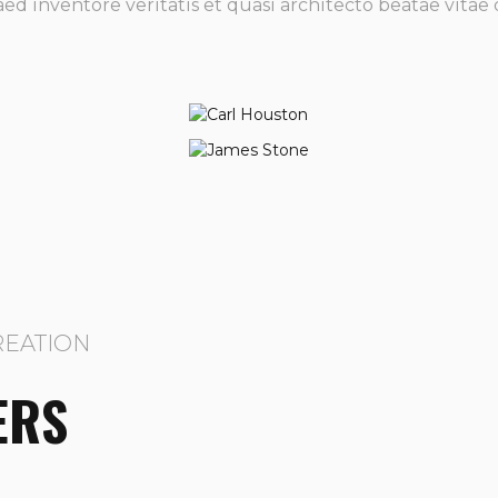
d inventore veritatis et quasi architecto beatae vitae 
REATION
ERS