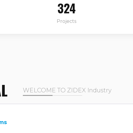
324
Projects
AL
WELCOME TO ZIDEX Industry
ms