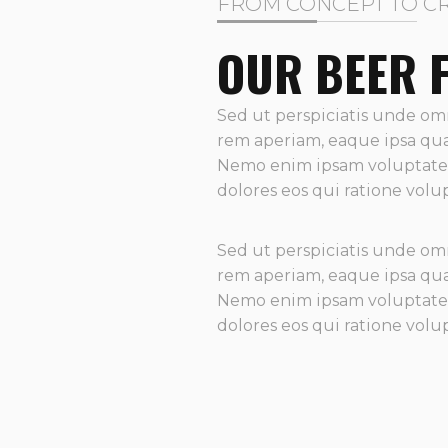
FROM CONCEPT TO C
OUR BEER 
Sed ut perspiciatis unde om
rem aperiam, eaque ipsa quae
Nemo enim ipsam voluptatem 
dolores eos qui ratione volu
Sed ut perspiciatis unde om
rem aperiam, eaque ipsa quae
Nemo enim ipsam voluptatem 
dolores eos qui ratione volu