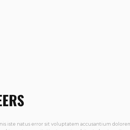
EERS
nis iste natus error sit voluptatem accusantium dolo