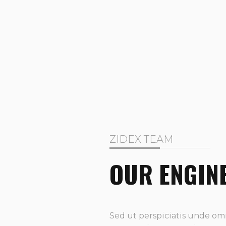
ZIDEX TEAM
OUR ENGIN
Sed ut perspiciatis unde om