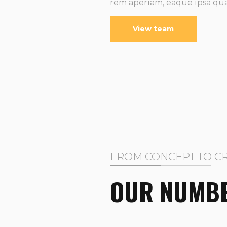
rem aperiam, eaque ipsa quae
View team
FROM CONCEPT TO C
OUR NUMB